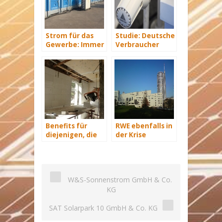
Strom für das
Studie: Deutsche
Gewerbe: Immer
Verbraucher
mit Energie
sparen 2015
versorgt
Hunderte Euro
an Heizkosten
Benefits für
RWE ebenfalls in
diejenigen, die
der Krise
energetisch
sanieren
W&S-Sonnenstrom GmbH & Co.
KG
SAT Solarpark 10 GmbH & Co. KG