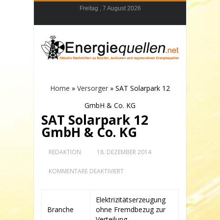
Freitag , 7 August 2026
Home
»
Versorger
»
SAT Solarpark 12
GmbH & Co. KG
SAT Solarpark 12
GmbH & Co. KG
REDAKTION
18. DEZEMBER 2014
FÜR
KOMMENTARE DEAKTIVIERT
SAT
SOLARPARK
12
Elektrizitätserzeugung
GMBH
Branche
ohne Fremdbezug zur
&
CO.
Verteilung