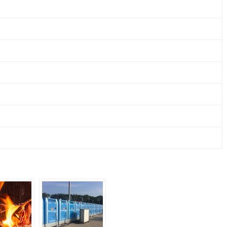
CO.
KG