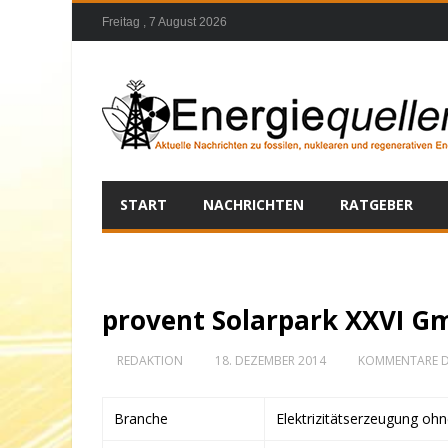
Freitag , 7 August 2026
START
NACHRICHTEN
RATGEBER
provent Solarpark XXVI G
REDAKTION
18. DEZEMBER 2014
KOMMENTARE D
Branche
Elektrizitätserzeugung oh