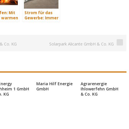
en: Mit
Strom für das
m warmen
Gewerbe: Immer
immer
mit Energie
versorgt
& Co. KG
Solarpark Alicante GmbH & Co. KG
Energy
Maria Hilf Energie
Agrarenergie
hheim 1 GmbH
GmbH
Ihlowerfehn GmbH
o. KG
& Co. KG