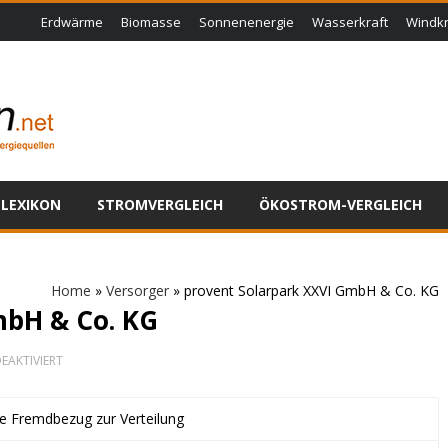
Erdwärme
Biomasse
Sonnenenergie
Wasserkraft
Windkr
LEXIKON
STROMVERGLEICH
ÖKOSTROM-VERGLEICH
Home
»
Versorger
»
provent Solarpark XXVI GmbH & Co. KG
mbH & Co. KG
FÜR
EAKTIVIERT
PROVENT
SOLARPARK
XXVI
ne Fremdbezug zur Verteilung
GMBH
&