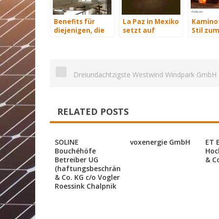
Benefits für
La Paz in Mexiko
Kaminof
diejenigen, die
setzt auf
Stil zu
energetisch
komplette
Wohnz
sanieren
Solarversorgung
Dreiundachtzigste Westwind Windpark GmbH 
RELATED POSTS
SOLINE
voxenergie GmbH
ET 
Bouchéhöfe
Hoc
Betreiber UG
& C
(haftungsbeschränkt)
& Co. KG c/o Vogler
Roessink Chalpnik