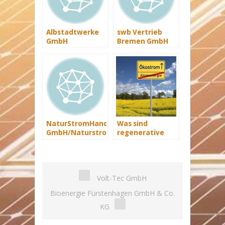
Albstadtwerke
swb Vertrieb
GmbH
Bremen GmbH
NaturStromHandel
Was sind
GmbH/Naturstrom
regenerative
AG
Energiequellen?
Volt-Tec GmbH
Bioenergie Fürstenhagen GmbH & Co.
KG