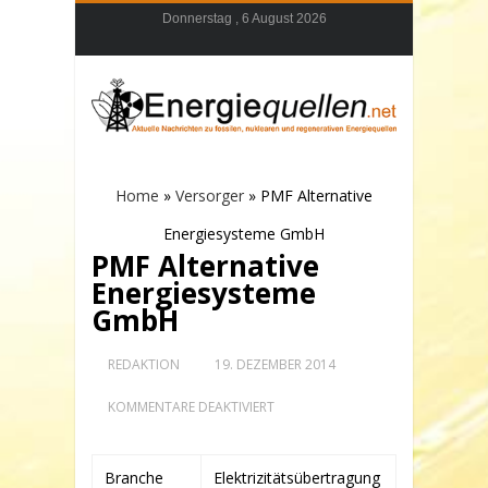
Donnerstag , 6 August 2026
Home
»
Versorger
»
PMF Alternative
Energiesysteme GmbH
PMF Alternative
Energiesysteme
GmbH
REDAKTION
19. DEZEMBER 2014
FÜR
KOMMENTARE DEAKTIVIERT
PMF
ALTERNATIVE
ENERGIESYSTEME
GMBH
Branche
Elektrizitätsübertragung