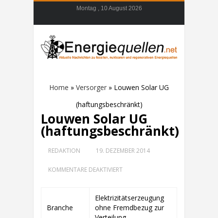
Montag , 10 August 2026
Home
»
Versorger
»
Louwen Solar UG
(haftungsbeschränkt)
Louwen Solar UG
(haftungsbeschränkt)
REDAKTION
19. DEZEMBER 2014
FÜR
KOMMENTARE DEAKTIVIERT
LOUWEN
SOLAR
UG
Elektrizitätserzeugung
(HAFTUNGSBESCHRÄNKT)
Branche
ohne Fremdbezug zur
Verteilung