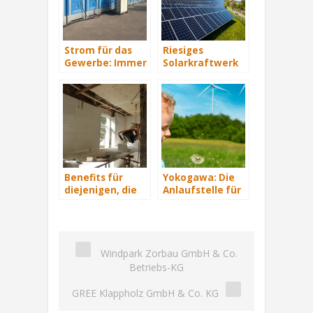
Strom für das
Riesiges
Gewerbe: Immer
Solarkraftwerk
mit Energie
von Trina Solar
versorgt
geht ans Netz
Benefits für
Yokogawa: Die
diejenigen, die
Anlaufstelle für
energetisch
industrielle
sanieren
automatisiere
Lösungen im
Energiemanagement
Windpark Zorbau GmbH & Co.
Betriebs-KG
GREE Klappholz GmbH & Co. KG