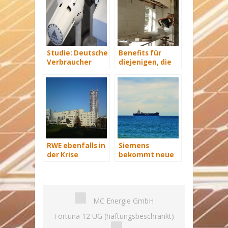
Studie: Deutsche
Benefits für
Verbraucher
diejenigen, die
sparen 2015
energetisch
Hunderte Euro
sanieren
an Heizkosten
RWE ebenfalls in
Siemens
der Krise
bekommt neue
Wind-Service-
Schiffe
MC Energie GmbH
Fortuna 12 UG (haftungsbeschränkt)