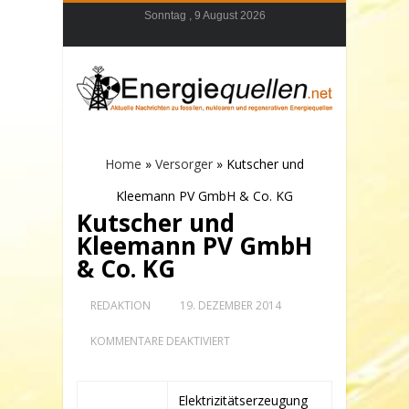
Sonntag , 9 August 2026
Home
»
Versorger
»
Kutscher und
Kleemann PV GmbH & Co. KG
Kutscher und
Kleemann PV GmbH
& Co. KG
REDAKTION
19. DEZEMBER 2014
FÜR
KOMMENTARE DEAKTIVIERT
KUTSCHER
UND
KLEEMANN
PV
Elektrizitätserzeugung