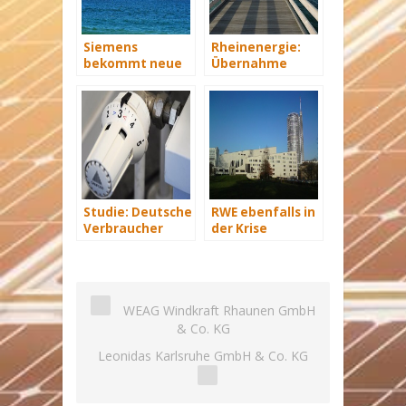
Siemens
Rheinenergie:
bekommt neue
Übernahme
Wind-Service-
eines Windparks
Schiffe
in Mecklenburg-
Vorpommern
Studie: Deutsche
RWE ebenfalls in
Verbraucher
der Krise
sparen 2015
Hunderte Euro
an Heizkosten
WEAG Windkraft Rhaunen GmbH
& Co. KG
Leonidas Karlsruhe GmbH & Co. KG