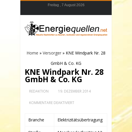
Freitag , 7 August 2026
Home
»
Versorger
»
KNE Windpark Nr. 28
GmbH & Co. KG
KNE Windpark Nr. 28
GmbH & Co. KG
REDAKTION
19. DEZEMBER 2014
FÜR
KOMMENTARE DEAKTIVIERT
KNE
WINDPARK
NR.
Branche
Elektrizitätsübertragung
28
GMBH
&