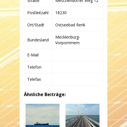
Straße
Meschendorfer Weg 12
CO.
KG
Postleitzahl
18230
Ort/Stadt
Ostseebad Rerik
Mecklenburg-
Bundesland
Vorpommern
E-Mail
Telefon
Telefax
Ähnliche Beiträge: