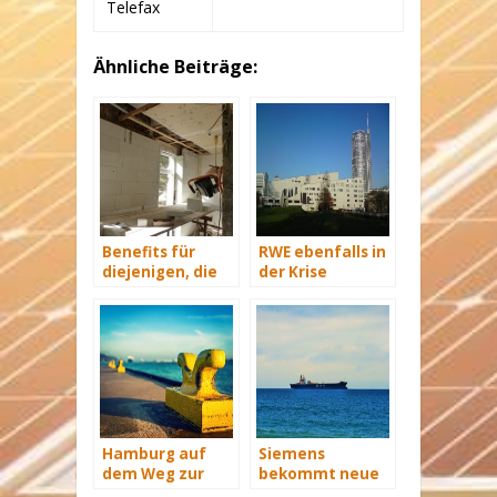
Telefax
Ähnliche Beiträge:
Benefits für
RWE ebenfalls in
diejenigen, die
der Krise
energetisch
sanieren
Hamburg auf
Siemens
dem Weg zur
bekommt neue
Windenergie-
Wind-Service-