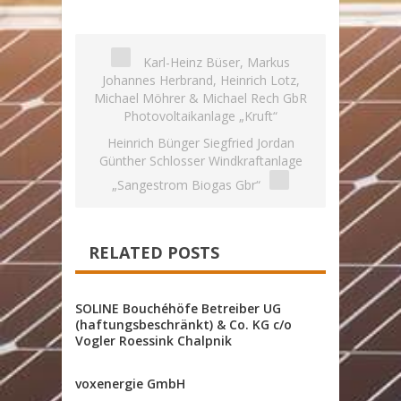
Hauptstadt
Schiffe
Karl-Heinz Büser, Markus
Johannes Herbrand, Heinrich Lotz,
Michael Möhrer & Michael Rech GbR
Photovoltaikanlage „Kruft“
Heinrich Bünger Siegfried Jordan
Günther Schlosser Windkraftanlage
„Sangestrom Biogas Gbr“
RELATED POSTS
SOLINE Bouchéhöfe Betreiber UG
(haftungsbeschränkt) & Co. KG c/o
Vogler Roessink Chalpnik
voxenergie GmbH