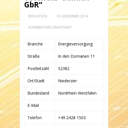
GbR“
REDAKTION
19. DEZEMBER 2014
FÜR
KOMMENTARE DEAKTIVIERT
HEINZ
MÜHLENSIEPEN,
ERWIN
Branche
Energieversorgung
SPRIEWALD,
RENE
HAUPT,
Straße
In den Domänen 11
WERNER
JANDORF
&
Postleitzahl
52382
ARNO
ROTH
Ort/Stadt
Niederzier
„WINDKRAFTANLAGE
VETTWEISS-G
INNICK G
Bundesland
Nordrhein-Westfalen
BR“
E-Mail
Telefon
+49 2428 1503