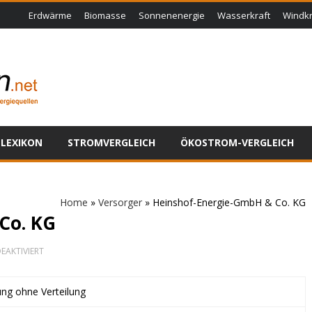
Erdwärme
Biomasse
Sonnenenergie
Wasserkraft
Windkr
LEXIKON
STROMVERGLEICH
ÖKOSTROM-VERGLEICH
Home
»
Versorger
»
Heinshof-Energie-GmbH & Co. KG
Co. KG
FÜR
EAKTIVIERT
HEINSHOF-
ENERGIE-
GMBH
ung ohne Verteilung
&
CO.