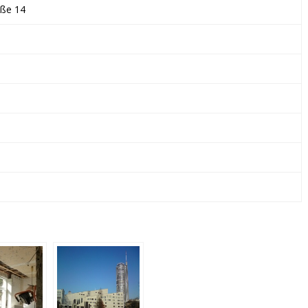
KG
aße 14