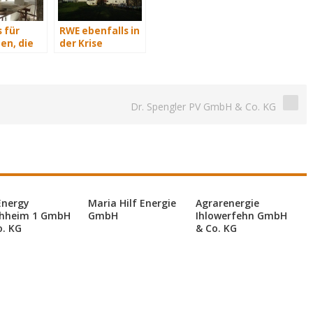
 für
RWE ebenfalls in
en, die
der Krise
isch
n
Dr. Spengler PV GmbH & Co. KG
Energy
Maria Hilf Energie
Agrarenergie
hheim 1 GmbH
GmbH
Ihlowerfehn GmbH
o. KG
& Co. KG