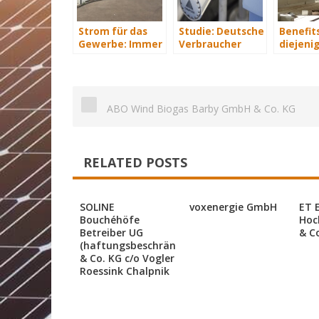
Strom für das
Studie: Deutsche
Benefits
Gewerbe: Immer
Verbraucher
diejenig
mit Energie
sparen 2015
energet
versorgt
Hunderte Euro
saniere
an Heizkosten
ABO Wind Biogas Barby GmbH & Co. KG
RELATED POSTS
SOLINE
voxenergie GmbH
ET 
Bouchéhöfe
Hoc
Betreiber UG
& C
(haftungsbeschränkt)
& Co. KG c/o Vogler
Roessink Chalpnik