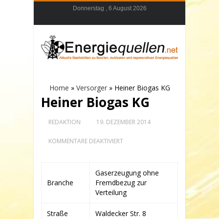
Donnerstag , 6 August 2026
Home
»
Versorger
»
Heiner Biogas KG
Heiner Biogas KG
REDAKTION
19. DEZEMBER 2014
FÜR
KOMMENTARE DEAKTIVIERT
HEINER
BIOGAS
KG
Gaserzeugung ohne
Branche
Fremdbezug zur
Verteilung
Straße
Waldecker Str. 8