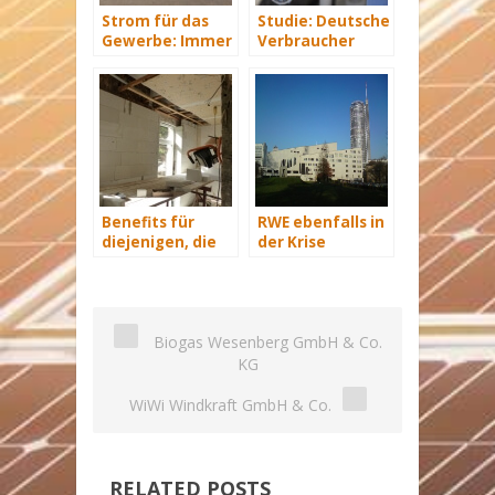
Strom für das
Studie: Deutsche
Gewerbe: Immer
Verbraucher
mit Energie
sparen 2015
versorgt
Hunderte Euro
an Heizkosten
Benefits für
RWE ebenfalls in
diejenigen, die
der Krise
energetisch
sanieren
Biogas Wesenberg GmbH & Co.
KG
WiWi Windkraft GmbH & Co.
RELATED POSTS