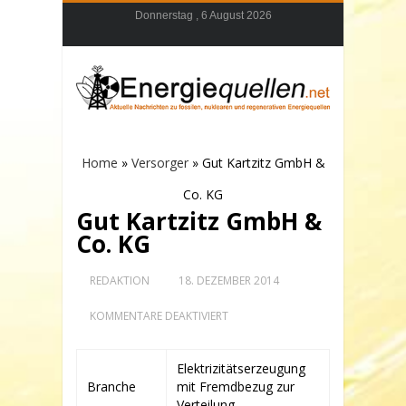
Donnerstag , 6 August 2026
Home
»
Versorger
»
Gut Kartzitz GmbH &
Co. KG
Gut Kartzitz GmbH &
Co. KG
REDAKTION
18. DEZEMBER 2014
FÜR
KOMMENTARE DEAKTIVIERT
GUT
KARTZITZ
GMBH
Elektrizitätserzeugung
&
Branche
mit Fremdbezug zur
CO.
KG
Verteilung