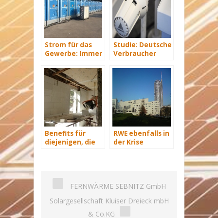
Strom für das
Studie: Deutsche
Gewerbe: Immer
Verbraucher
mit Energie
sparen 2015
versorgt
Hunderte Euro
an Heizkosten
Benefits für
RWE ebenfalls in
diejenigen, die
der Krise
energetisch
sanieren
FERNWÄRME SEBNITZ GmbH
Solargesellschaft Kluiser Dreieck mbH
& Co.KG