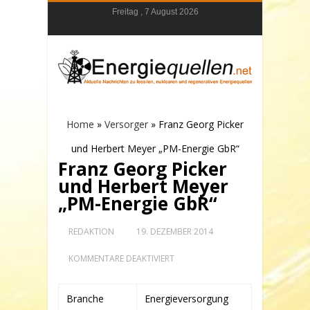
Freitag , 7 August 2026
Home
»
Versorger
»
Franz Georg Picker
und Herbert Meyer „PM-Energie GbR“
Franz Georg Picker
und Herbert Meyer
„PM-Energie GbR“
REDAKTION
19. DEZEMBER 2014
FÜR
KOMMENTARE DEAKTIVIERT
FRANZ
GEORG
PICKER
Branche
Energieversorgung
UND