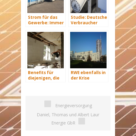
Strom für das
Studie: Deutsche
Gewerbe: Immer
Verbraucher
mit Energie
sparen 2015
versorgt
Hunderte Euro
an Heizkosten
Benefits für
RWE ebenfalls in
diejenigen, die
der Krise
energetisch
sanieren
Energieversorgung
Daniel, Thomas und Albert Laur
Energie GbR