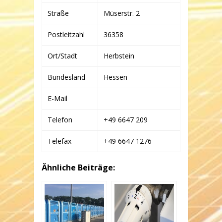
HERBERT
MEYER
Straße
Müserstr. 2
„PM-
ENERGIE
GBR“
Postleitzahl
36358
Ort/Stadt
Herbstein
Bundesland
Hessen
E-Mail
Telefon
+49 6647 209
Telefax
+49 6647 1276
Ähnliche Beiträge: