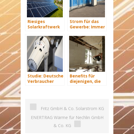
Riesiges
Strom für das
Solarkraftwerk
Gewerbe: Immer
von Trina Solar
mit Energie
geht ans Netz
versorgt
Studie: Deutsche
Benefits für
Verbraucher
diejenigen, die
sparen 2015
energetisch
Hunderte Euro
sanieren
an Heizkosten
Fritz GmbH & Co. Solarstrom KG
ENERTRAG Wärme für Nechlin GmbH
& Co. KG