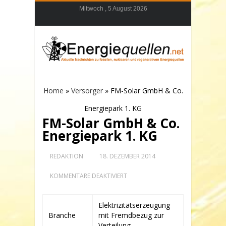
Mittwoch , 5 August 2026
Home
»
Versorger
»
FM-Solar GmbH & Co.
Energiepark 1. KG
FM-Solar GmbH & Co.
Energiepark 1. KG
REDAKTION
18. DEZEMBER 2014
FÜR
KOMMENTARE DEAKTIVIERT
FM-
SOLAR
GMBH
Elektrizitätserzeugung
&
Branche
mit Fremdbezug zur
CO.
ENERGIEPARK
Verteilung