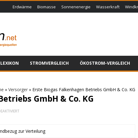
Erdwärme
Biomasse
Sonnenenergie
Wasserkraft
Windkr
LEXIKON
STROMVERGLEICH
ÖKOSTROM-VERGLEICH
me
»
Versorger
»
Erste Biogas Falkenhagen Betriebs GmbH & Co. KG
Betriebs GmbH & Co. KG
FÜR
EAKTIVIERT
ERSTE
BIOGAS
FALKENHAGEN
BETRIEBS
dbezug zur Verteilung
GMBH