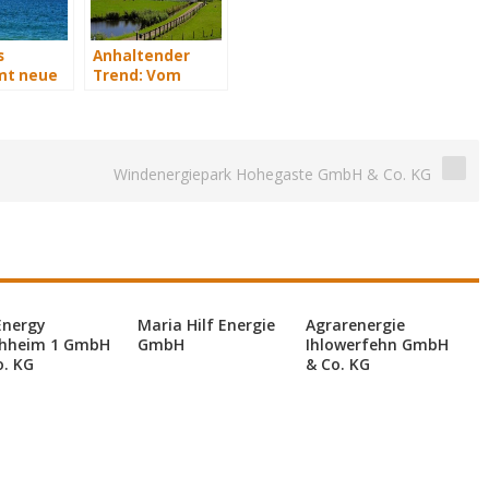
s
Anhaltender
t neue
Trend: Vom
rvice-
Landwirt zum
Energiewirt
Windenergiepark Hohegaste GmbH & Co. KG
Energy
Maria Hilf Energie
Agrarenergie
hheim 1 GmbH
GmbH
Ihlowerfehn GmbH
o. KG
& Co. KG