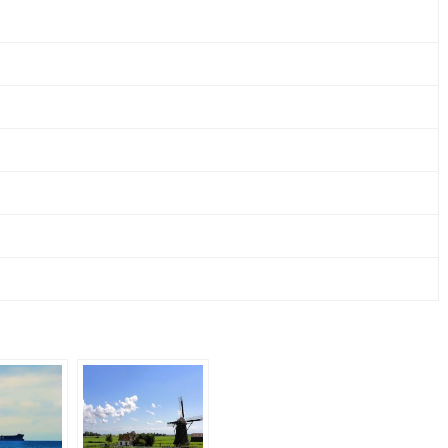
&
CO.
KG