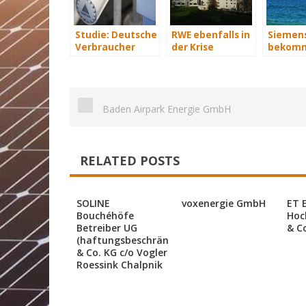
Studie: Deutsche
RWE ebenfalls in
Siemen
Verbraucher
der Krise
bekomm
sparen 2015
Wind-Se
Hunderte Euro
Schiffe
an Heizkosten
Baden Airpark Energie GmbH
RELATED POSTS
SOLINE
voxenergie GmbH
ET 
Bouchéhöfe
Hoc
Betreiber UG
& C
(haftungsbeschränkt)
& Co. KG c/o Vogler
Roessink Chalpnik