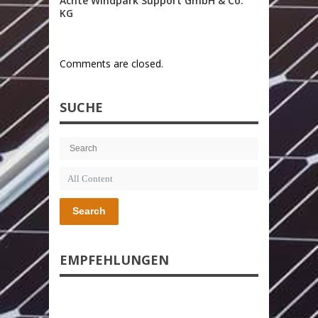
Achte Windpark Support GmbH & Co.
KG
Comments are closed.
SUCHE
Search
EMPFEHLUNGEN