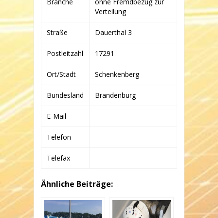
Branche
ohne Fremdbezug zur
IV
GMBH
Verteilung
&
CO.
Straße
Dauerthal 3
KG
Postleitzahl
17291
Ort/Stadt
Schenkenberg
Bundesland
Brandenburg
E-Mail
Telefon
Telefax
Ähnliche Beiträge: