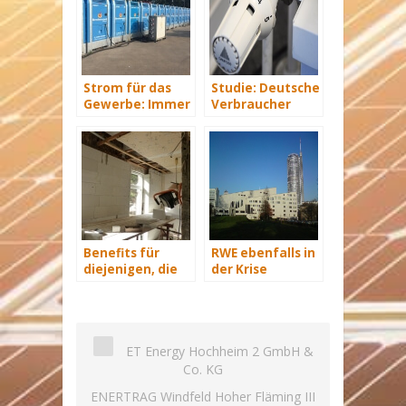
Strom für das
Studie: Deutsche
Gewerbe: Immer
Verbraucher
mit Energie
sparen 2015
versorgt
Hunderte Euro
an Heizkosten
Benefits für
RWE ebenfalls in
diejenigen, die
der Krise
energetisch
sanieren
ET Energy Hochheim 2 GmbH &
Co. KG
ENERTRAG Windfeld Hoher Fläming III