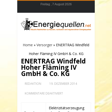
Freitag , 7 August 2026
Home
»
Versorger
»
ENERTRAG Windfeld
Hoher Fläming IV GmbH & Co. KG
ENERTRAG Windfeld
Hoher Fläming IV
GmbH & Co. KG
REDAKTION
19. DEZEMBER 2014
FÜR
KOMMENTARE DEAKTIVIERT
ENERTRAG
WINDFELD
HOHER
Elektrizitätserzeugung
FLÄMING