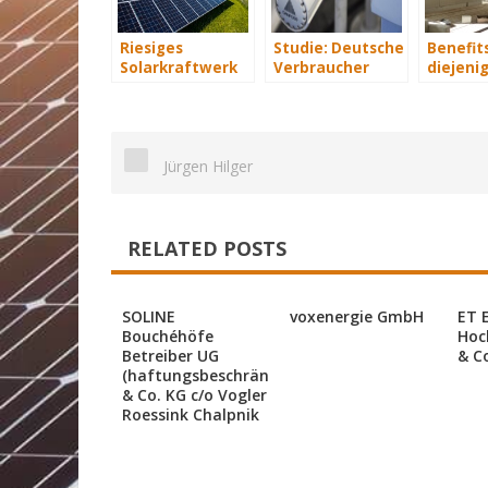
Riesiges
Studie: Deutsche
Benefits
Solarkraftwerk
Verbraucher
diejenig
von Trina Solar
sparen 2015
energet
geht ans Netz
Hunderte Euro
saniere
an Heizkosten
Jürgen Hilger
RELATED POSTS
SOLINE
voxenergie GmbH
ET 
Bouchéhöfe
Hoc
Betreiber UG
& C
(haftungsbeschränkt)
& Co. KG c/o Vogler
Roessink Chalpnik