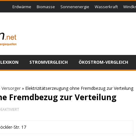
Erdwärme
Biomasse
Sonnenenergie
Wasserkraft
Windkr
LEXIKON
STROMVERGLEICH
ÖKOSTROM-VERGLEICH
»
Versorger
»
Elektrizitätserzeugung ohne Fremdbezug zur Verteilung
ne Fremdbezug zur Verteilung
FÜR
EAKTIVIERT
ELEKTRIZITÄTSERZEUGUNG
OHNE
FREMDBEZUG
ckler-Str. 17
ZUR
VERTEILUNG