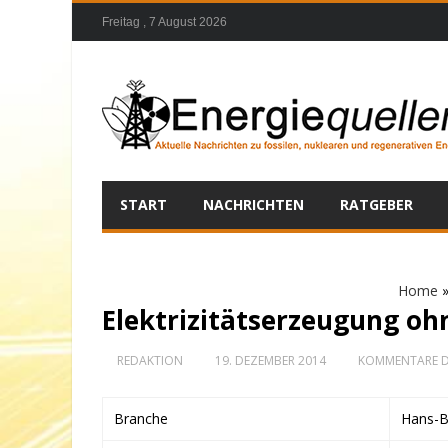
Freitag , 7 August 2026
START
NACHRICHTEN
RATGEBER
Home
Elektrizitätserzeugung oh
REDAKTION
19. DEZEMBER 2014
KOMMENTARE D
Branche
Hans-Bö