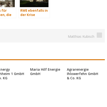
 für
RWE ebenfalls in
en, die
der Krise
isch
n
Matthias Kubisch
Energy
Maria Hilf Energie
Agrarenergie
hheim 1 GmbH
GmbH
Ihlowerfehn GmbH
o. KG
& Co. KG