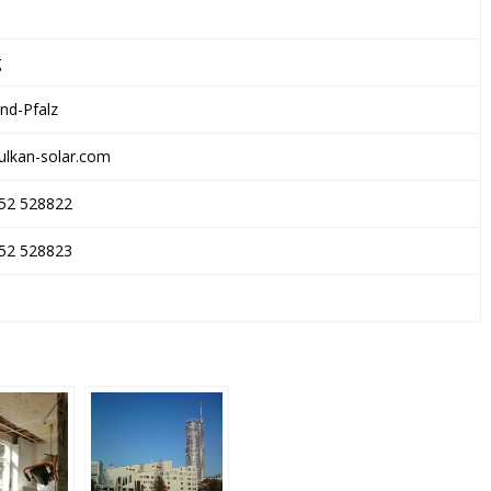
g
nd-Pfalz
ulkan-solar.com
52 528822
52 528823