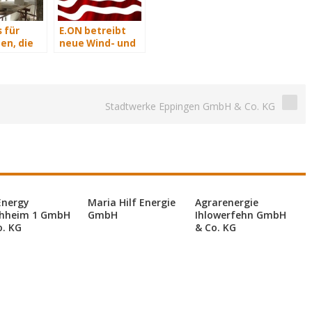
 für
E.ON betreibt
en, die
neue Wind- und
isch
Solarkraftwerke
n
in den USA
Stadtwerke Eppingen GmbH & Co. KG
Energy
Maria Hilf Energie
Agrarenergie
hheim 1 GmbH
GmbH
Ihlowerfehn GmbH
o. KG
& Co. KG