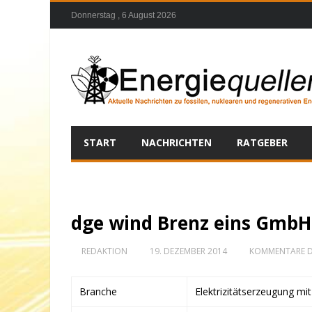
Donnerstag , 6 August 2026
START
NACHRICHTEN
RATGEBER
dge wind Brenz eins GmbH
REDAKTION
19. DEZEMBER 2014
KOMMENTARE D
Branche
Elektrizitätserzeugung mi