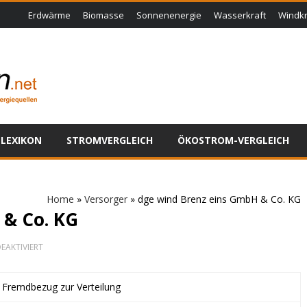
Erdwärme
Biomasse
Sonnenenergie
Wasserkraft
Windkr
LEXIKON
STROMVERGLEICH
ÖKOSTROM-VERGLEICH
Home
»
Versorger
»
dge wind Brenz eins GmbH & Co. KG
 & Co. KG
FÜR
EAKTIVIERT
DGE
WIND
BRENZ
t Fremdbezug zur Verteilung
EINS
GMBH