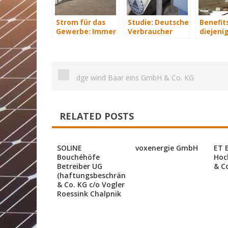
Strom für das
Studie: Deutsche
Benefits
Gewerbe: Immer
Verbraucher
diejenig
mit Energie
sparen 2015
energet
versorgt
Hunderte Euro
saniere
an Heizkosten
dge wind Baar eins GmbH & Co. KG
RELATED POSTS
SOLINE
voxenergie GmbH
ET 
Bouchéhöfe
Hoc
Betreiber UG
& C
(haftungsbeschränkt)
& Co. KG c/o Vogler
Roessink Chalpnik