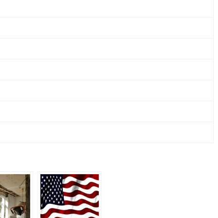
&
CO.
KG