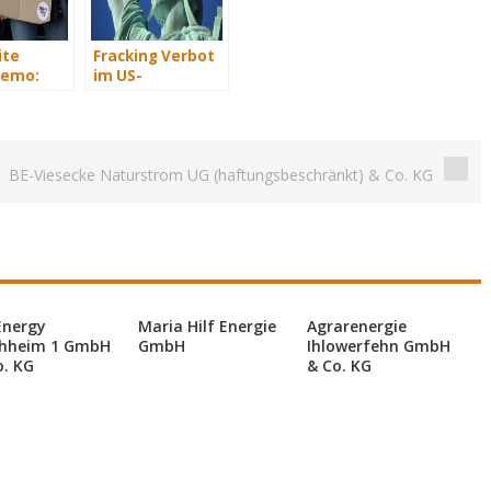
ite
Fracking Verbot
Demo:
im US-
New York,
Bundesstaat
New York
BE-Viesecke Naturstrom UG (haftungsbeschränkt) & Co. KG
Energy
Maria Hilf Energie
Agrarenergie
hheim 1 GmbH
GmbH
Ihlowerfehn GmbH
o. KG
& Co. KG