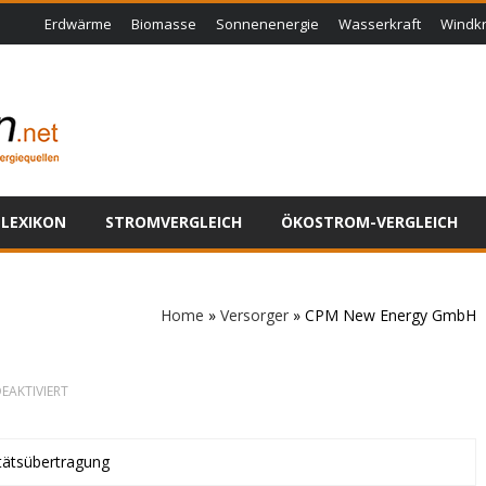
Erdwärme
Biomasse
Sonnenenergie
Wasserkraft
Windkr
LEXIKON
STROMVERGLEICH
ÖKOSTROM-VERGLEICH
Home
»
Versorger
»
CPM New Energy GmbH
FÜR
EAKTIVIERT
CPM
NEW
ENERGY
GMBH
itätsübertragung