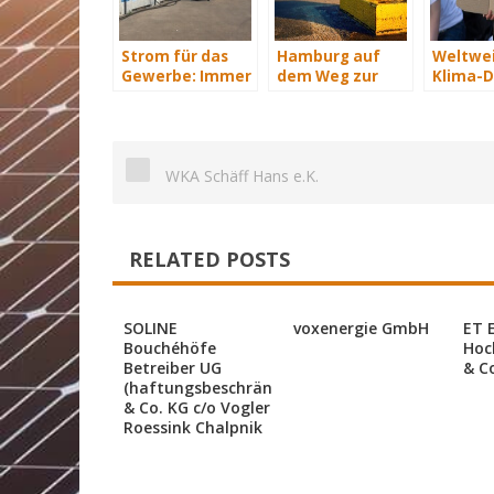
Strom für das
Hamburg auf
Weltwe
Gewerbe: Immer
dem Weg zur
Klima-
mit Energie
Windenergie-
Berlin, 
versorgt
Hauptstadt
Rio
WKA Schäff Hans e.K.
RELATED POSTS
SOLINE
voxenergie GmbH
ET 
Bouchéhöfe
Hoc
Betreiber UG
& C
(haftungsbeschränkt)
& Co. KG c/o Vogler
Roessink Chalpnik