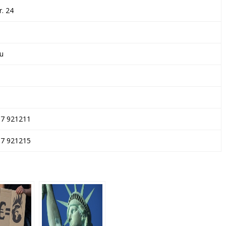
r. 24
u
87 921211
87 921215