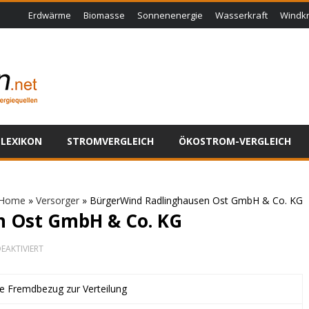
Erdwärme
Biomasse
Sonnenenergie
Wasserkraft
Windkr
LEXIKON
STROMVERGLEICH
ÖKOSTROM-VERGLEICH
Home
»
Versorger
»
BürgerWind Radlinghausen Ost GmbH & Co. KG
n Ost GmbH & Co. KG
FÜR
EAKTIVIERT
BÜRGERWIND
RADLINGHAUSEN
OST
ne Fremdbezug zur Verteilung
GMBH
&