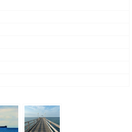
CO.
KG