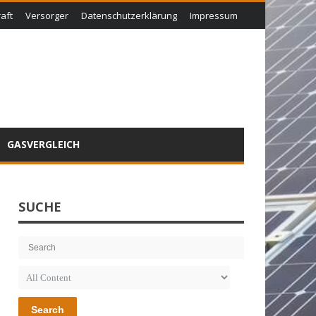
aft
Versorger
Datenschutzerklärung
Impressum
GASVERGLEICH
SUCHE
Search