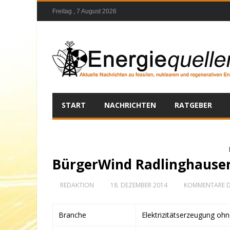
Freitag , 7 August 2026
START
NACHRICHTEN
RATGEBER
BürgerWind Radlinghause
REDAKTION
18. DEZEMBER 2014
KOMMENTARE D
Branche
Elektrizitätserzeugung oh