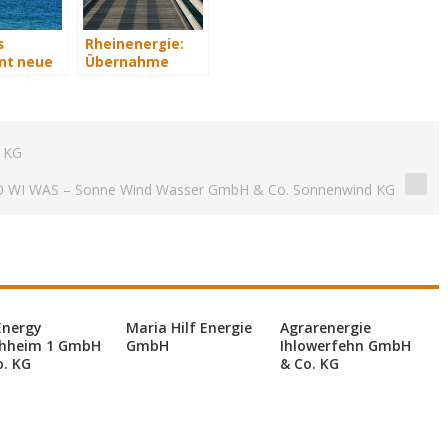
s
Rheinenergie:
t neue
Übernahme
rvice-
eines Windparks
in Mecklenburg-
Vorpommern
. KG
O WI WAS – Sonne Wind Wasser GmbH & Co. Sonnenwind KG
Energy
Maria Hilf Energie
Agrarenergie
hheim 1 GmbH
GmbH
Ihlowerfehn GmbH
o. KG
& Co. KG