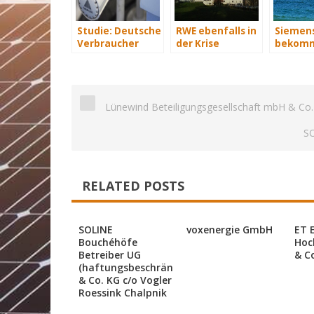
Studie: Deutsche
RWE ebenfalls in
Siemen
Verbraucher
der Krise
bekomm
sparen 2015
Wind-Se
Hunderte Euro
Schiffe
an Heizkosten
Lünewind Beteiligungsgesellschaft mbH & Co
S
RELATED POSTS
SOLINE
voxenergie GmbH
ET 
Bouchéhöfe
Hoc
Betreiber UG
& C
(haftungsbeschränkt)
& Co. KG c/o Vogler
Roessink Chalpnik