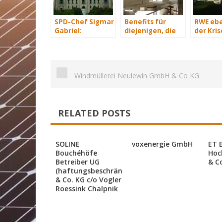
SPD-Chef Sigmar
Benefits für
RWE ebe
Gabriel:
diejenigen, die
der Kris
Anstreben einer
energetisch
„sanften“
sanieren
Kohlewende
Windmüllerei Neulewin GmbH & Co KG
RELATED POSTS
SOLINE
voxenergie GmbH
ET 
Bouchéhöfe
Hoc
Betreiber UG
& C
(haftungsbeschränkt)
& Co. KG c/o Vogler
Roessink Chalpnik