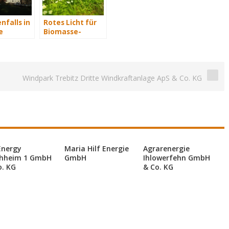
nfalls in
Rotes Licht für
e
Biomasse-
Kraftwerk
Windpark Trebitz Dritte Windkraftanlage ApS & Co. KG
Energy
Maria Hilf Energie
Agrarenergie
hheim 1 GmbH
GmbH
Ihlowerfehn GmbH
o. KG
& Co. KG