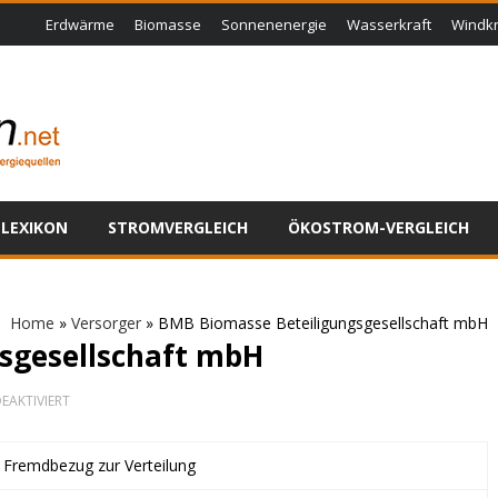
Erdwärme
Biomasse
Sonnenenergie
Wasserkraft
Windkr
LEXIKON
STROMVERGLEICH
ÖKOSTROM-VERGLEICH
Home
»
Versorger
»
BMB Biomasse Beteiligungsgesellschaft mbH
sgesellschaft mbH
FÜR
EAKTIVIERT
BMB
BIOMASSE
BETEILIGUNGSGESELLSCHAFT
t Fremdbezug zur Verteilung
MBH