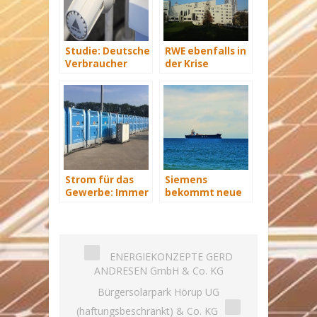
Studie: Deutsche
RWE ebenfalls in
Verbraucher
der Krise
sparen 2015
Hunderte Euro
an Heizkosten
Strom für das
Siemens
Gewerbe: Immer
bekommt neue
mit Energie
Wind-Service-
versorgt
Schiffe
ENERGIEKONZEPTE GERD
ANDRESEN GmbH & Co. KG
Bürgersolarpark Hörup UG
(haftungsbeschränkt) & Co. KG