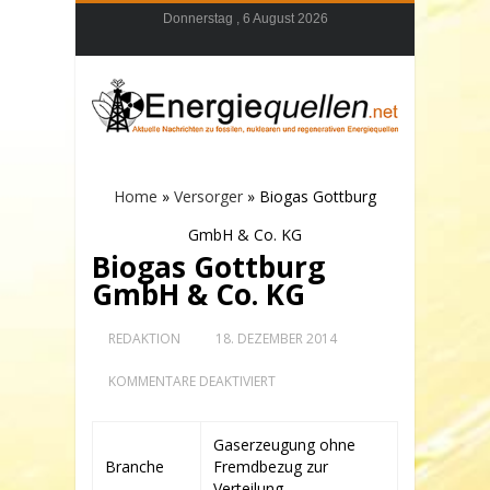
Donnerstag , 6 August 2026
Home
»
Versorger
»
Biogas Gottburg
GmbH & Co. KG
Biogas Gottburg
GmbH & Co. KG
REDAKTION
18. DEZEMBER 2014
FÜR
KOMMENTARE DEAKTIVIERT
BIOGAS
GOTTBURG
GMBH
Gaserzeugung ohne
&
Branche
Fremdbezug zur
CO.
KG
Verteilung