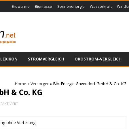
Erdwärme
Biomasse
Sonnenenergie
Wasserkraft
Windkr
LEXIKON
STROMVERGLEICH
ÖKOSTROM-VERGLEICH
Home
»
Versorger
»
Bio-Energie Gavendorf GmbH & Co. KG
bH & Co. KG
FÜR
EAKTIVIERT
BIO-
ENERGIE
GAVENDORF
GMBH
ung ohne Verteilung
&