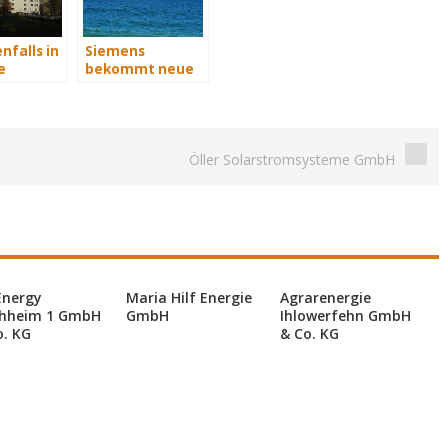
nfalls in
Siemens
e
bekommt neue
Wind-Service-
Schiffe
Öller Solarstromsysteme GmbH
Energy
Maria Hilf Energie
Agrarenergie
hheim 1 GmbH
GmbH
Ihlowerfehn GmbH
o. KG
& Co. KG