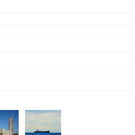
CO.
KG