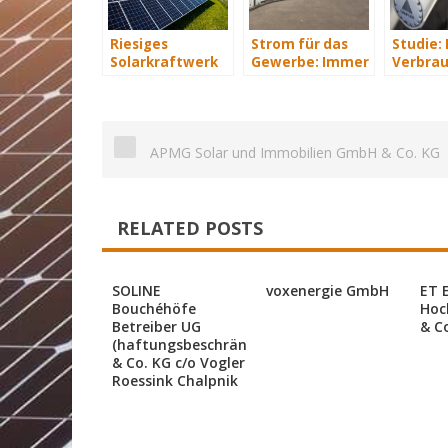
Riesiges
Strom für das
Studie:
Solarkraftwerk
Gewerbe: Immer
Verbrau
von Trina Solar
mit Energie
sparen 
geht ans Netz
versorgt
Hundert
an Heiz
APMG Solar und Immobilien GmbH & Co. KG
RELATED POSTS
SOLINE
voxenergie GmbH
ET 
Bouchéhöfe
Hoc
Betreiber UG
& C
(haftungsbeschränkt)
& Co. KG c/o Vogler
Roessink Chalpnik