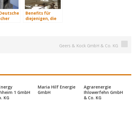
 Deutsche
Benefits für
cher
diejenigen, die
2015
energetisch
e Euro
sanieren
kosten
Geers & Kock GmbH & Co. KG
Energy
Maria Hilf Energie
Agrarenergie
hheim 1 GmbH
GmbH
Ihlowerfehn GmbH
o. KG
& Co. KG