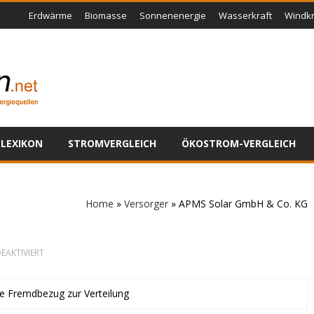
Erdwärme
Biomasse
Sonnenenergie
Wasserkraft
Windkr
LEXIKON
STROMVERGLEICH
ÖKOSTROM-VERGLEICH
Home
»
Versorger
»
APMS Solar GmbH & Co. KG
G
FÜR
EAKTIVIERT
APMS
SOLAR
GMBH
ne Fremdbezug zur Verteilung
&
CO.