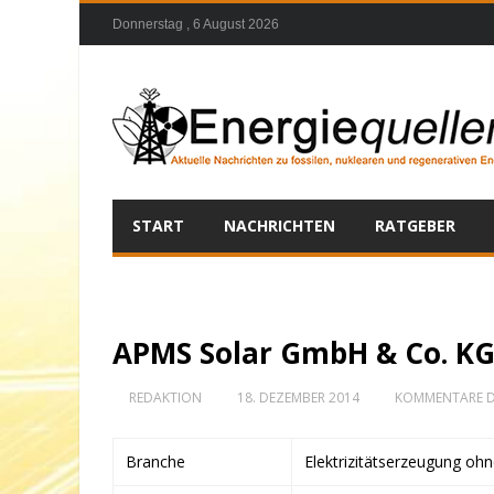
Donnerstag , 6 August 2026
START
NACHRICHTEN
RATGEBER
APMS Solar GmbH & Co. K
REDAKTION
18. DEZEMBER 2014
KOMMENTARE D
Branche
Elektrizitätserzeugung oh