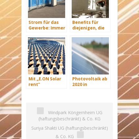
Strom für das
Benefits für
Gewerbe: Immer
diejenigen, die
mit Energie
energetisch
versorgt
sanieren
Mit „E.ON Solar
Photovoltaik ab
rent“
2020 in
Möglichkeit zur
Großbritannien
Pacht von
wettbewerbsfähig
Photovoltaik-
Anlagen statt
teurer
Windpark Köngernheim UG
Anschaffung
(haftungsbeschränkt) & Co. KG
Suriya Shakti UG (haftungsbeschränkt)
& Co. KG