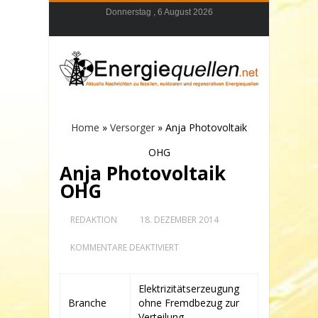
Donnerstag , 6 August 2026
Home
»
Versorger
»
Anja Photovoltaik
OHG
Anja Photovoltaik
OHG
REDAKTION
18. DEZEMBER 2014
FÜR
KOMMENTARE DEAKTIVIERT
ANJA
PHOTOVOLTAIK
OHG
Elektrizitätserzeugung
Branche
ohne Fremdbezug zur
Verteilung