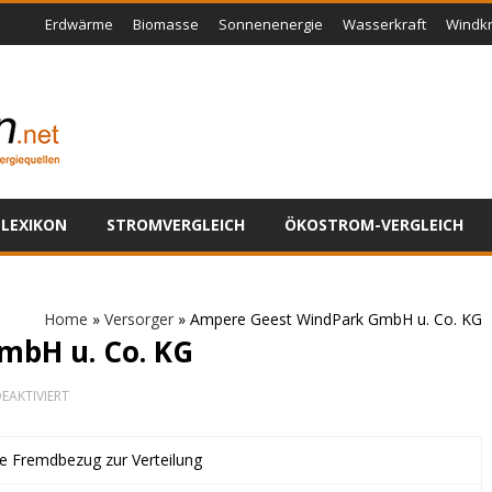
Erdwärme
Biomasse
Sonnenenergie
Wasserkraft
Windkr
LEXIKON
STROMVERGLEICH
ÖKOSTROM-VERGLEICH
Home
»
Versorger
»
Ampere Geest WindPark GmbH u. Co. KG
mbH u. Co. KG
FÜR
EAKTIVIERT
AMPERE
GEEST
WINDPARK
ne Fremdbezug zur Verteilung
GMBH
U.