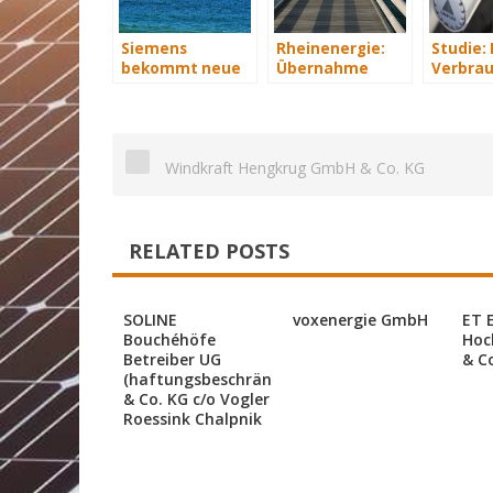
Siemens
Rheinenergie:
Studie:
bekommt neue
Übernahme
Verbrau
Wind-Service-
eines Windparks
sparen 
Schiffe
in Mecklenburg-
Hundert
Vorpommern
an Heiz
Windkraft Hengkrug GmbH & Co. KG
RELATED POSTS
SOLINE
voxenergie GmbH
ET 
Bouchéhöfe
Hoc
Betreiber UG
& C
(haftungsbeschränkt)
& Co. KG c/o Vogler
Roessink Chalpnik