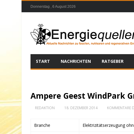
Donnerstag , 6 August 2026
START
NACHRICHTEN
RATGEBER
Ampere Geest WindPark G
REDAKTION
18. DEZEMBER 2014
KOMMENTARE D
Branche
Elektrizitätserzeugung oh