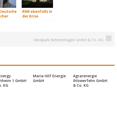
 Deutsche
RWE ebenfalls in
cher
der Krise
2015
e Euro
kosten
Windpark Behrenshagen GmbH & Co. KG
Energy
Maria Hilf Energie
Agrarenergie
hheim 1 GmbH
GmbH
Ihlowerfehn GmbH
o. KG
& Co. KG